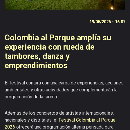
Programación
19/05/2026 - 16:07
Catálogo
Colombia al Parque amplía su
Emprendimiento
experiencia con rueda de
Recomendaciones
tambores, danza y
emprendimientos
Noticias
Publicaciones
El festival contará con una carpa de experiencias, acciones
ambientales y otras actividades que complementarán la
Galerías
programación de la tarima.
Vídeos
Además de los conciertos de artistas internacionales,
Versiones
nacionales y distritales, el
Festival Colombia al Parque
anteriores
2026
ofrecerá una programación alterna pensada para