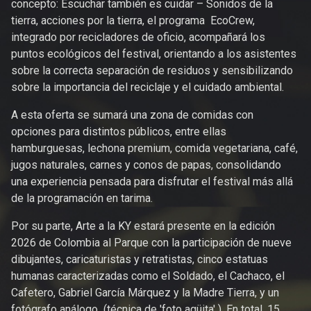
concepto: Escuchar también es cuidar – Sonidos de la
tierra, acciones por la tierra, el programa EcoCrew,
integrado por recicladores de oficio, acompañará los
puntos ecológicos del festival, orientando a los asistentes
sobre la correcta separación de residuos y sensibilizando
sobre la importancia del reciclaje y el cuidado ambiental.
A esta oferta se sumará una zona de comidas con
opciones para distintos públicos, entre ellas
hamburguesas, lechona premium, comida vegetariana, café,
jugos naturales, carnes y conos de papas, consolidando
una experiencia pensada para disfrutar el festival más allá
de la programación en tarima.
Por su parte, Arte a la KY estará presente en la edición
2026 de Colombia al Parque con la participación de nueve
dibujantes, caricaturistas y retratistas, cinco estatuas
humanas caracterizadas como el Soldado, el Cachaco, el
Cafetero, Gabriel García Márquez y la Madre Tierra, y un
fotógrafo análogo (técnica de 'foto agüita' ). En total, 15