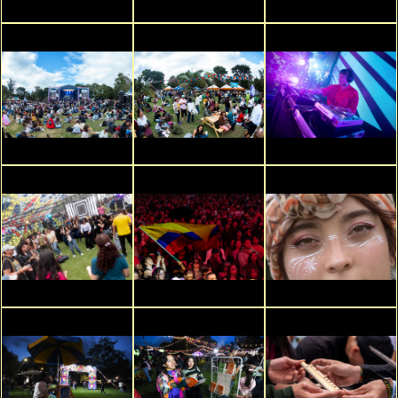
Catálogo
Emprendimiento
Recomendaciones
Noticias
Publicaciones
Galerías
Vídeos
Versiones
anteriores